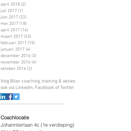
april 2018
(2)
2 posts
juli 2017
(1)
1 post
juni 2017
(22)
22 posts
mei 2017
(18)
18 posts
april 2017
(16)
16 posts
maart 2017
(23)
23 posts
februari 2017
(15)
15 posts
januari 2017
(4)
4 posts
december 2016
(3)
3 posts
november 2016
(4)
4 posts
oktober 2016
(2)
2 posts
Volg Bilan coaching, training & advies
ook via LinkedIn, Facebook of Twitter
​Coachlocatie
Johanniterlaan 4c
(1e verdieping)