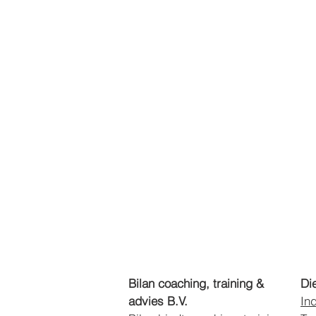
Bilan coaching, training &
Di
advies B.V.
In