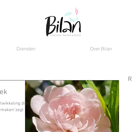
Diensten
Over Bilan
R
iek
twikkeling die ik
rmaken"zegt ze.