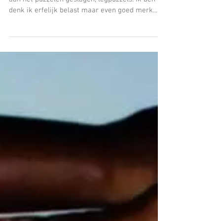
bereiken?
De laatste tijd ben ik in de verloren minuutjes
aan het puzzelen geslagen, legpuzzels. Ik ben
denk ik erfelijk belast maar even goed merk...