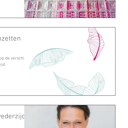
mzetten
op de verschillen
ijd,
ederzijds