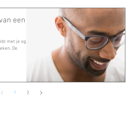
 van een
ebt met je ogen
oeken. De
1
2