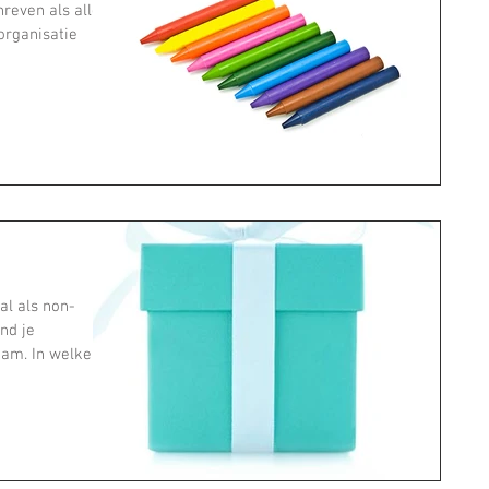
reven als alle
organisatie
l als non-
end je
am. In welke...