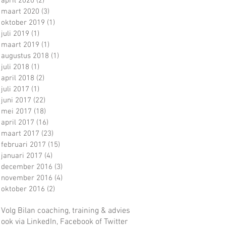
april 2020
(2)
2 posts
maart 2020
(3)
3 posts
oktober 2019
(1)
1 post
juli 2019
(1)
1 post
maart 2019
(1)
1 post
augustus 2018
(1)
1 post
juli 2018
(1)
1 post
april 2018
(2)
2 posts
juli 2017
(1)
1 post
juni 2017
(22)
22 posts
mei 2017
(18)
18 posts
april 2017
(16)
16 posts
maart 2017
(23)
23 posts
februari 2017
(15)
15 posts
januari 2017
(4)
4 posts
december 2016
(3)
3 posts
november 2016
(4)
4 posts
oktober 2016
(2)
2 posts
Volg Bilan coaching, training & advies
ook via LinkedIn, Facebook of Twitter