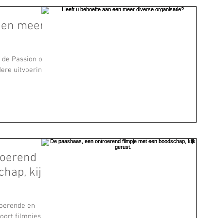
 een meer
n de Passion op
dere uitvoering
roerend
hap, kijk
roerende en