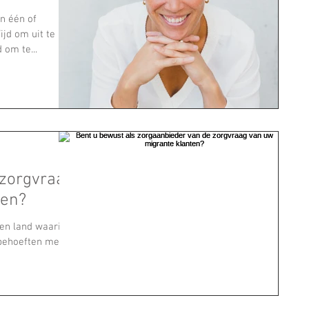
n één of
jd om uit te
 om te...
ten?
Een land waarin
 behoeften men