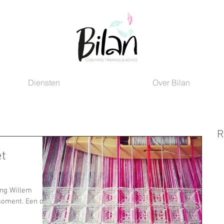
Diensten
Over Bilan
R
et
ing Willem
ment. Een dag