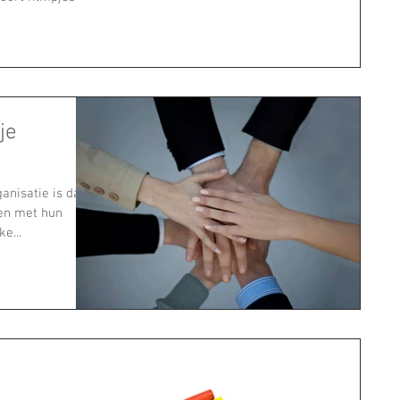
je
anisatie is dat
en met hun
e...