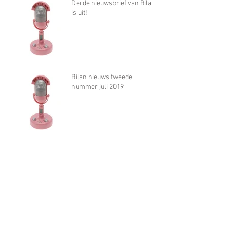
Derde nieuwsbrief van Bilan
is uit!
Bilan nieuws tweede
nummer juli 2019
Archief
november 2022
(1)
1 post
oktober 2021
(1)
1 post
juni 2020
(1)
1 post
april 2020
(2)
2 posts
maart 2020
(3)
3 posts