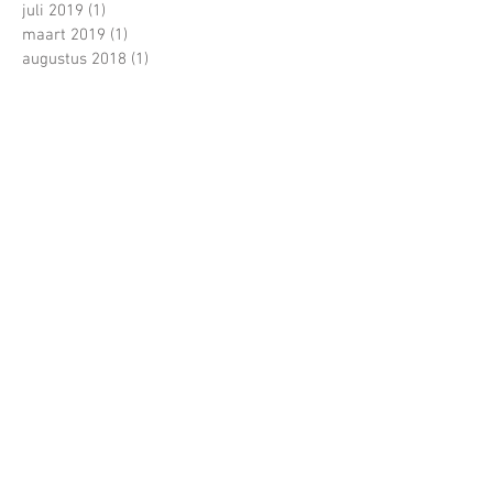
juli 2019
(1)
1 post
maart 2019
(1)
1 post
augustus 2018
(1)
1 post
juli 2018
(1)
1 post
april 2018
(2)
2 posts
juli 2017
(1)
1 post
juni 2017
(22)
22 posts
mei 2017
(18)
18 posts
april 2017
(16)
16 posts
maart 2017
(23)
23 posts
februari 2017
(15)
15 posts
januari 2017
(4)
4 posts
december 2016
(3)
3 posts
november 2016
(4)
4 posts
oktober 2016
(2)
2 posts
Zoeken op tags
Er zijn nog geen tags.