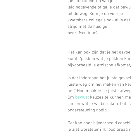
(dis) functioneren van je 
leidinggevende of ga je dat bewu
uit de weg. Kom je op voor je  
kwetsbare collega’s ook al is dat 
strijd met de huidige 
bedrijfscultuur?
Het kan ook zijn dat je het gevo
komt, “pakken wat je pakken kan
bijvoorbeeld je etnische afkomst, j
Is dat inderdaad het juiste gevoe
juiste weg om het maken van ke
om? Hoe maak je de juiste afwe
Om 
bewust
 keuzes te kunnen mak
zijn en wat je wil bereiken. Dat i
ondersteuning nodig.
Dat kan door bijvoorbeeld coachi
je ziet worstelen? Ik loop graag 