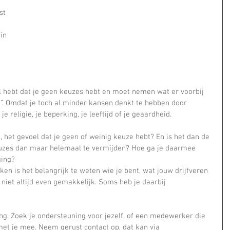
st 
in 
el hebt dat je geen keuzes hebt en moet nemen wat er voorbij 
”. Omdat je toch al minder kansen denkt te hebben door 
e religie, je beperking, je leeftijd of je geaardheid.  
l, het gevoel dat je geen of weinig keuze hebt? En is het dan de 
uzes dan maar helemaal te vermijden? Hoe ga je daarmee 
ging?
en is het belangrijk te weten wie je bent, wat jouw drijfveren 
s niet altijd even gemakkelijk. Soms heb je daarbij 
ng. Zoek je ondersteuning voor jezelf, of een medewerker die 
met je mee. Neem gerust contact op, dat kan via 