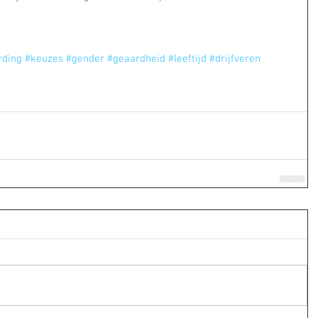
rding
#keuzes
#gender
#geaardheid
#leeftijd
#drijfveren