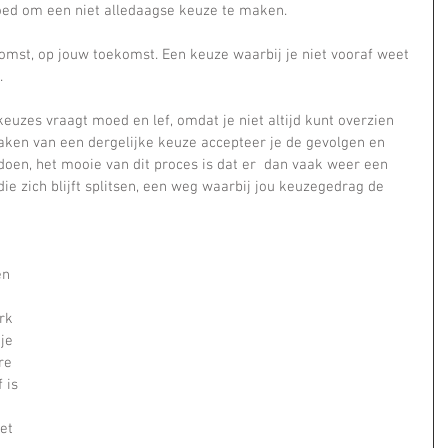
moed om een niet alledaagse keuze te maken.
komst, op jouw toekomst. Een keuze waarbij je niet vooraf weet 
.
keuzes vraagt moed en lef, omdat je niet altijd kunt overzien 
aken van een dergelijke keuze accepteer je de gevolgen en 
doen, het mooie van dit proces is dat er  dan vaak weer een 
ie zich blijft splitsen, een weg waarbij jou keuzegedrag de 
en 
rk 
je 
re 
 is 
et 