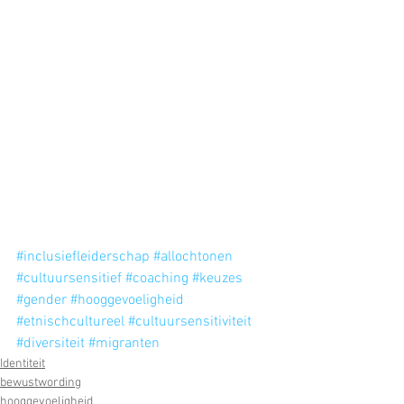
#inclusiefleiderschap
#allochtonen
#cultuursensitief
#coaching
#keuzes
#gender
#hooggevoeligheid
#etnischcultureel
#cultuursensitiviteit
#diversiteit
#migranten
Identiteit
bewustwording
hooggevoeligheid