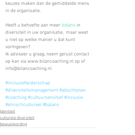
keuzes maken dan de gemiddelde mens 
in de organisatie.
Heeft u behoefte aan meer 
balans
 in 
diversiteit in uw organisatie,  maar weet 
u niet op welke manier u dat kunt 
vormgeven?
Ik adviseer u graag, neem gerust contact 
op kan via www.bilancoaching.nl op of 
info@bilancoaching.nl
#inclusiefleiderschap
#diversiteitsmanagement
#allochtonen
#coaching
#cultuursensitief
#inclusie
#etnischcultureel
#balans
Identiteit
culturele diversiteit
bewustwording