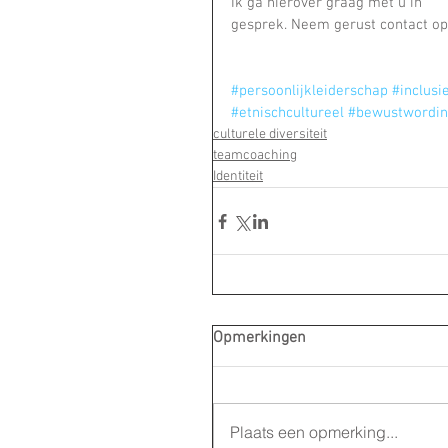
Ik ga hierover graag met u in 
gesprek. Neem gerust contact op 
#persoonlijkleiderschap
#inclusi
#etnischcultureel
#bewustwordi
culturele diversiteit
teamcoaching
Identiteit
Opmerkingen
Plaats een opmerking...