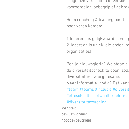
religieuze verschillen of versch
vooroordelen, onbegrip of gebre
Bilan coaching & training biedt c
naar voren komen:
1 Iedereen is gelijkwaardig, niet 
2. Iedereen is uniek, die onderl
organisaties!
Ben je nieuwsgierig? We staan alt
de diversiteitscheck te doen, zod
diversiteit in uw organisatie.
Meer informatie  nodig? Dat kan 
#team
#teams
#inclusie
#diversit
#etnischcultureel
#cultureeletnis
#diversiteitscoaching
Identiteit
bewustwording
hooggevoeligheid