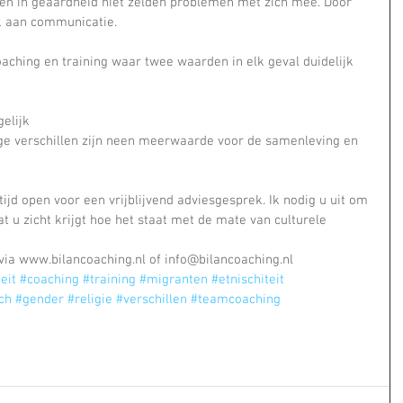
illen in geaardheid niet zelden problemen met zich mee. Door 
k aan communicatie.
oaching en training waar twee waarden in elk geval duidelijk 
gelijk
inge verschillen zijn neen meerwaarde voor de samenleving en 
ijd open voor een vrijblijvend adviesgesprek. Ik nodig u uit om 
at u zicht krijgt hoe het staat met de mate van culturele 
via www.bilancoaching.nl of info@bilancoaching.nl
eit
#coaching
#training
#migranten
#etnischiteit
ch
#gender
#religie
#verschillen
#teamcoaching