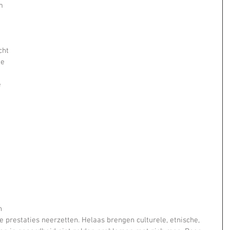
m 
ht 
de 
 
 
 
n 
ale prestaties neerzetten. Helaas brengen culturele, etnische, 