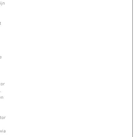
jn 
t 
 
e 
 
or 
.
en 
tor 
 
via 