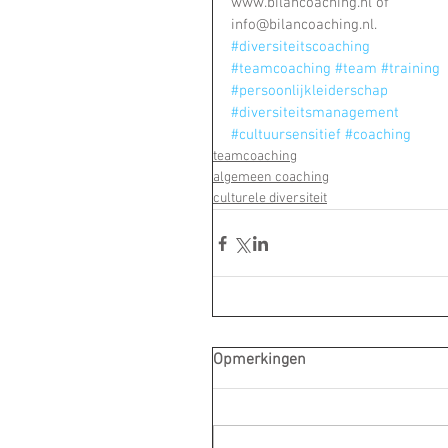
www.bilancoaching.nl of 
info@bilancoaching.nl.
#diversiteitscoaching
#teamcoaching
#team
#training
#persoonlijkleiderschap
#diversiteitsmanagement
#cultuursensitief
#coaching
teamcoaching
algemeen coaching
culturele diversiteit
Opmerkingen