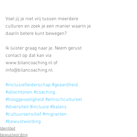
Voel jij je niet vrij tussen meerdere 
culturen en zoek je een manier waarin je 
daarin betere kunt bewegen?
Ik luister graag naar je. Neem gerust 
contact op dat kan via 
www.bilancoaching.nl of 
info@bilancoaching.nl.
#inclusiefleiderschap
#geaardheid
#allochtonen
#coaching
#hooggevoeligheid
#etnischcultureel
#diversiteit
#inclusie
#balans
#cultuursensitief
#migranten
#bewustwording
Identiteit
bewustwording