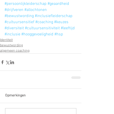
#persoonlijkleiderschap
#geaardheid
#drijfveren
#allochtonen
#bewustwording
#inclusiefleiderschap
#cultuursensitief
#coaching
#keuzes
#diversiteit
#cultuursensitiviteit
#leeftijd
#inclusie
#hooggevoeligheid
#hsp
Identiteit
bewustwording
algemeen coaching
Opmerkingen