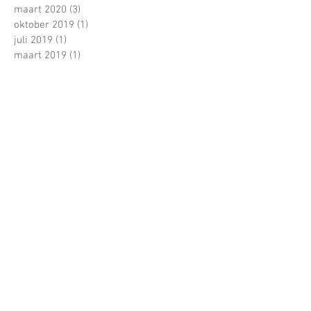
maart 2020
(3)
3 posts
oktober 2019
(1)
1 post
juli 2019
(1)
1 post
maart 2019
(1)
1 post
augustus 2018
(1)
1 post
juli 2018
(1)
1 post
april 2018
(2)
2 posts
juli 2017
(1)
1 post
juni 2017
(22)
22 posts
mei 2017
(18)
18 posts
april 2017
(16)
16 posts
maart 2017
(23)
23 posts
februari 2017
(15)
15 posts
januari 2017
(4)
4 posts
december 2016
(3)
3 posts
november 2016
(4)
4 posts
oktober 2016
(2)
2 posts
Zoeken op tags